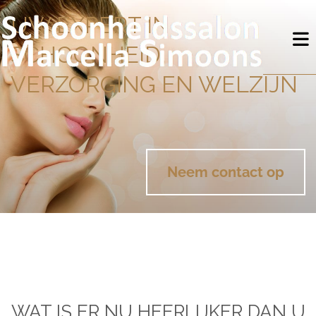
UW EXPERT IN
SCHOONHEID,
VERZORGING EN WELZIJN
Neem contact op
WAT IS ER NU HEERLIJKER DAN U